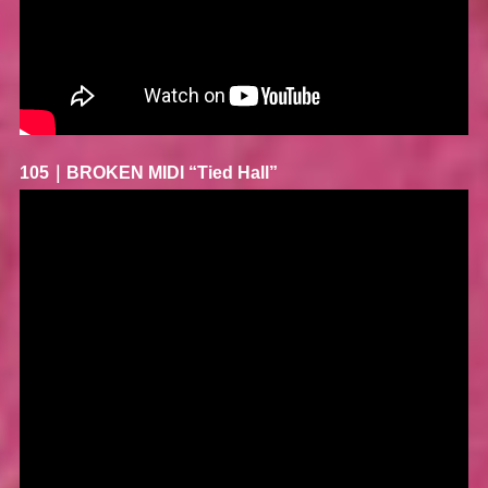
105｜
BROKEN MIDI
“Tied Hall”