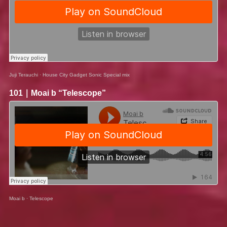
Juji Terauchi
·
House City Gadget Sonic Special mix
101｜
Moai b
“Telescope”
Moai b
·
Telescope