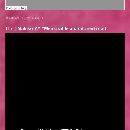
萬屋権兵衛
·
GENTLE DAYS
117｜
Makiko YY
“Memorable abandoned road”