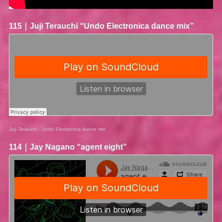
115｜
Juji Terauchi
“Undo Electronica dance mix”
Juji Terauchi
·
Undo Electronica dance mix
114｜
Jay Nagano
“agent eight”