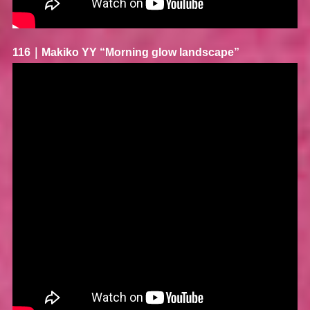
116｜
Makiko YY
“Morning glow landscape”