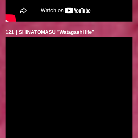
121｜
SHINATOMASU
“Watagashi life”