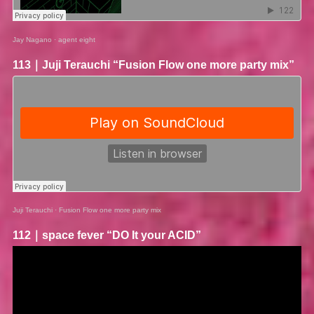
Jay Nagano
·
agent eight
113｜
Juji Terauchi
“Fusion Flow one more party mix”
Juji Terauchi
·
Fusion Flow one more party mix
112｜
space fever
“DO It your ACID”