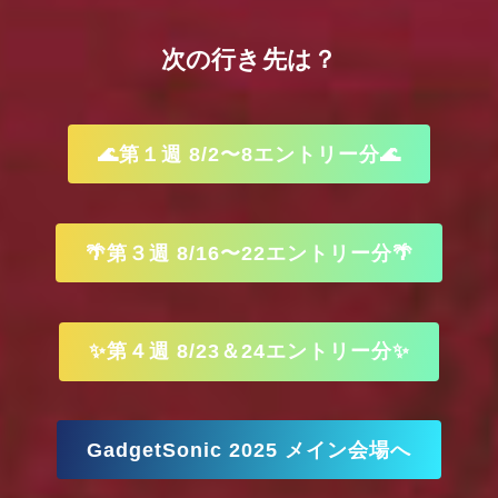
次の行き先は？
🌊第１週 8/2〜8エントリー分🌊
🌴第３週 8/16〜22エントリー分🌴
✨第４週 8/23＆24エントリー分✨
GadgetSonic 2025 メイン会場へ