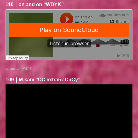
110｜
on and on
“WDYK”
on and on
·
WDYK
109｜
M-kani
“CC extra5 / CirCy”