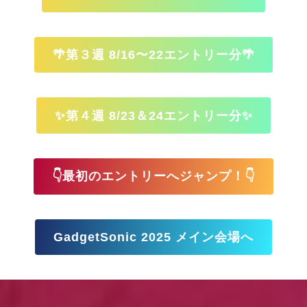
🌴第３週 8/16〜22エントリー分🌴
✨第４週 8/23＆24エントリー分✨
👇最初のエントリーへジャンプ！👇
GadgetSonic 2025 メイン会場へ