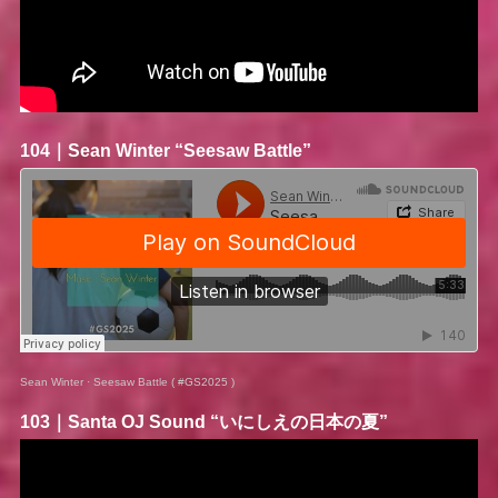
104｜
Sean Winter
“Seesaw Battle”
Sean Winter
·
Seesaw Battle ( #GS2025 )
103｜
Santa OJ Sound
“いにしえの日本の夏”