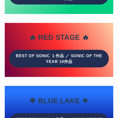
🔥 RED STAGE 🔥
BEST OF SONIC １作品 ／ SONIC OF THE
YEAR 10作品
🐠 BLUE LAKE
🐠