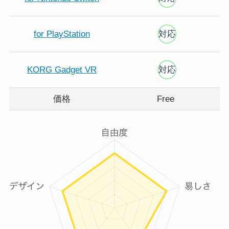
for PlayStation
対応
KORG Gadget VR
対応
価格
Free