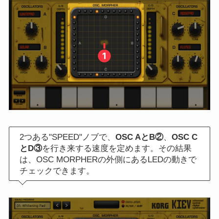
2つある"SPEED"ノブで、
OSC AとB②
、
OSC C
とD③
を行き来する速度を定めます。その結果
は、OSC MORPHERの外側にあるLEDの動きで
チェックできます。