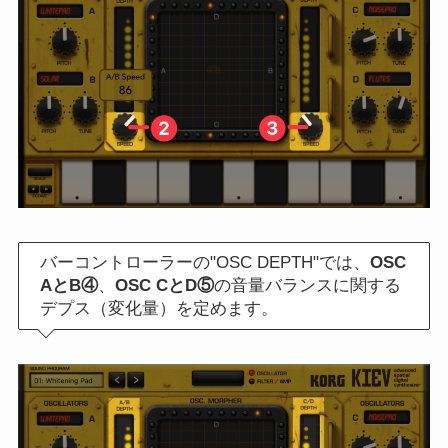
バーコントローラーの"OSC DEPTH"では、
OSC
AとB④
、
OSC CとD⑤
の音量バランスに関する
デプス（変化量）を定めます。