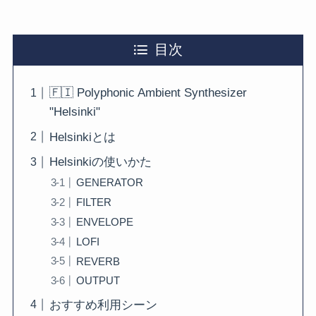
目次
🇫🇮 Polyphonic Ambient Synthesizer
"Helsinki"
Helsinkiとは
Helsinkiの使いかた
GENERATOR
FILTER
ENVELOPE
LOFI
REVERB
OUTPUT
おすすめ利用シーン