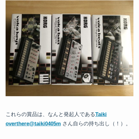
これらの賞品は、なんと発起人である
Taiki
overthere
@taiki0405m
さん自らの持ち出し（！）。