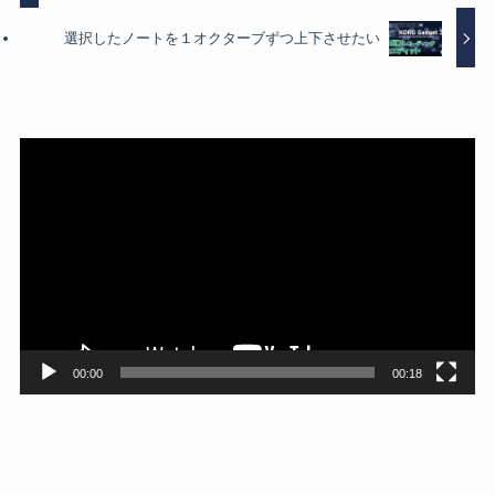
選択したノートを１オクターブずつ上下させたい
動
画
プ
レ
ー
ヤ
ー
00:00
00:18