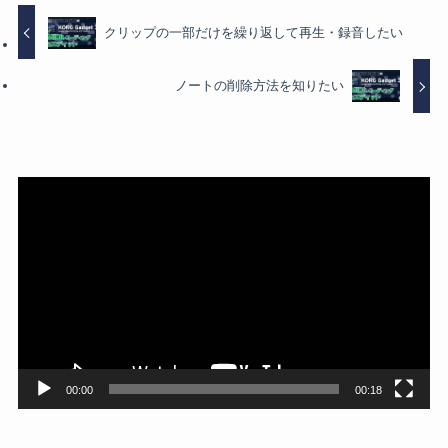
クリップの一部だけを繰り返して再生・録音したい
ノートの削除方法を知りたい
動
画
プ
レ
ー
ヤ
ー
00:00
00:18