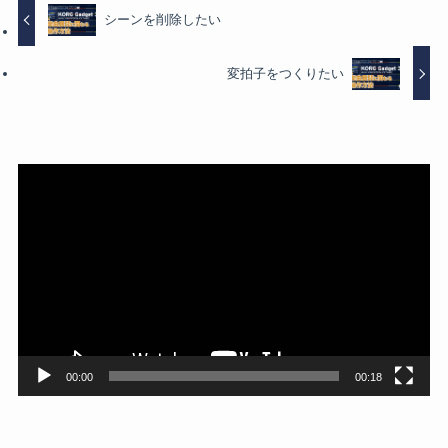
シーンを削除したい
変拍子をつくりたい
動
画
プ
レ
ー
ヤ
ー
00:00
00:18